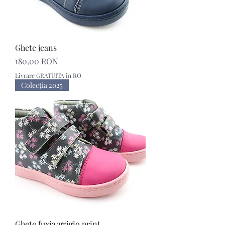
Ghete jeans
Preț
180,00 RON
Livrare GRATUITA in RO
Colecţia 2025
Ghete fuxia/grigio print