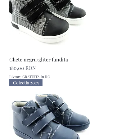
Ghete negru/gliter fundita
Preț
180,00 RON
Livrare GRATUITA in RO
Colecţia 2025