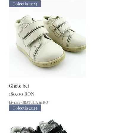
Colecţia 2025
Ghete bej
Preț
180,00 RON
Livrare GRATUITA in RO
Colecţia 2025