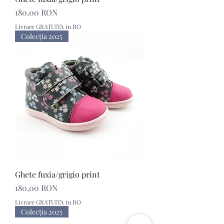
Preț
180,00 RON
Livrare GRATUITA in RO
Colecţia 2025
Ghete fuxia/grigio print
Preț
180,00 RON
Livrare GRATUITA in RO
Colecţia 2025