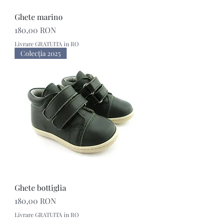
Ghete marino
Preț
180,00 RON
Livrare GRATUITA in RO
Colecţia 2025
Ghete bottiglia
Preț
180,00 RON
Livrare GRATUITA in RO