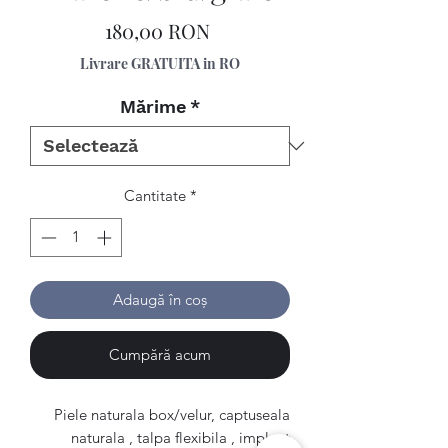
Preț
180,00 RON
Livrare GRATUITA in RO
Mărime
*
Cantitate
*
Adaugă în coș
Cumpără acum
Piele naturala box/velur, captuseala
naturala , talpa flexibila , implant