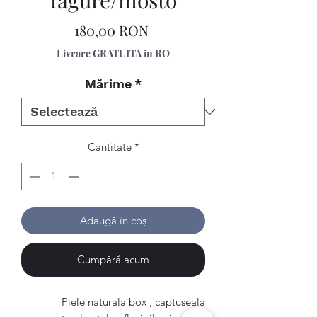
fagure/mosto
Preț
180,00 RON
Livrare GRATUITA in RO
Mărime
*
Cantitate
*
Adaugă în coș
Cumpără acum
Piele naturala box , captuseala