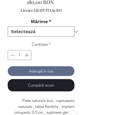
Preț
180,00 RON
Livrare GRATUITA in RO
Mărime
*
Cantitate
*
Adaugă în coș
Cumpără acum
Piele naturala box , captuseala
naturala , talpa flexibila , implant
ortopedic 0,5 cm , sustinere glezna.