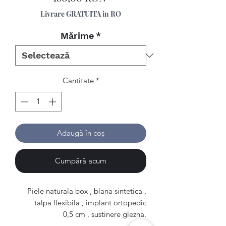
Livrare GRATUITA in RO
Mărime
*
Cantitate
*
Adaugă în coș
Cumpără acum
Piele naturala box , blana sintetica ,
talpa flexibila , implant ortopedic
0,5 cm , sustinere glezna.