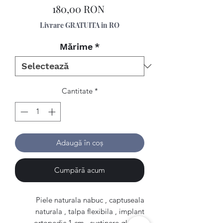
Preț
180,00 RON
Livrare GRATUITA in RO
Mărime
*
Cantitate
*
Adaugă în coș
Cumpără acum
Piele naturala nabuc , captuseala
naturala , talpa flexibila , implant
ortopedic 1 cm , sustinere glezna.