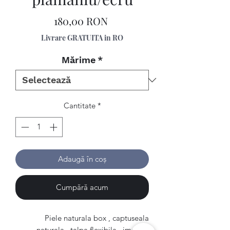
Preț
180,00 RON
Livrare GRATUITA in RO
Mărime
*
Cantitate
*
Adaugă în coș
Cumpără acum
Piele naturala box , captuseala
naturala , talpa flexibila , implant