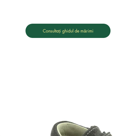
Consultați ghidul de mărimi