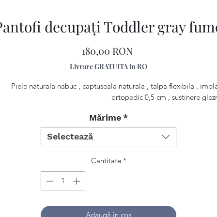
Pantofi decupaţi Toddler gray fum
Preț
180,00 RON
Livrare GRATUITA in RO
Piele naturala nabuc , captuseala naturala , talpa flexibila , impl
ortopedic 0,5 cm , sustinere glez
Mărime
*
Selectează
Cantitate
*
Adaugă în coș