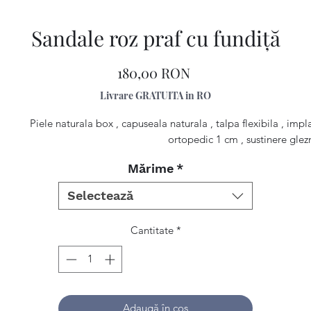
Sandale roz praf cu fundiţă
Preț
180,00 RON
Livrare GRATUITA in RO
Piele naturala box , capuseala naturala , talpa flexibila , impl
ortopedic 1 cm , sustinere glez
Mărime
*
Selectează
Cantitate
*
Adaugă în coș