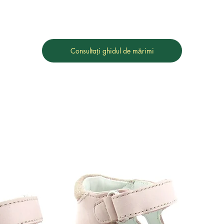
Consultați ghidul de mărimi