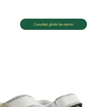
Consultați ghidul de mărimi