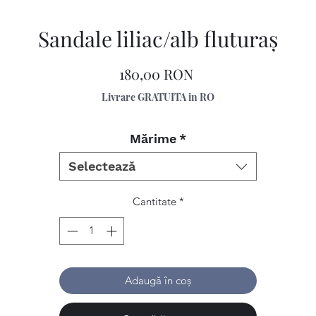
Sandale liliac/alb fluturaş
Preț
180,00 RON
Livrare GRATUITA in RO
Mărime
*
Selectează
Cantitate
*
Adaugă în coș