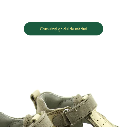
Consultați ghidul de mărimi