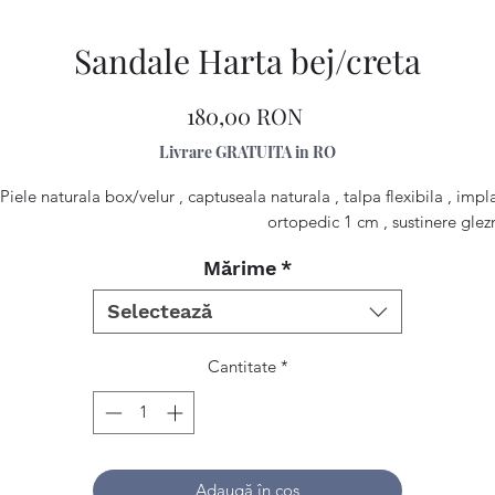
Sandale Harta bej/creta
Preț
180,00 RON
Livrare GRATUITA in RO
Piele naturala box/velur , captuseala naturala , talpa flexibila , impl
ortopedic 1 cm , sustinere glez
Mărime
*
Selectează
Cantitate
*
Adaugă în coș