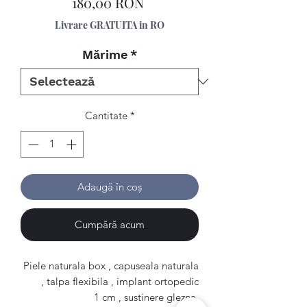
Preț
180,00 RON
Livrare GRATUITA in RO
Mărime
*
Cantitate
*
Adaugă în coș
Cumpără acum
Piele naturala box , capuseala naturala
, talpa flexibila , implant ortopedic
1 cm , sustinere glezna.