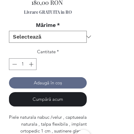
Preț
180,00 RON
Livrare GRATUITA in RO
Mărime
*
Cantitate
*
Adaugă în coș
Cumpără acum
Piele naturala nabuc /velur , captuseala
naturala , talpa flexibila , implant
ortopedic 1 cm , sustinere glezna.