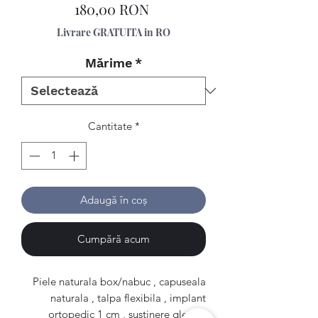
Preț
180,00 RON
Livrare GRATUITA in RO
Mărime
*
Cantitate
*
Adaugă în coș
Cumpără acum
Piele naturala box/nabuc , capuseala
naturala , talpa flexibila , implant
ortopedic 1 cm , sustinere glezna.