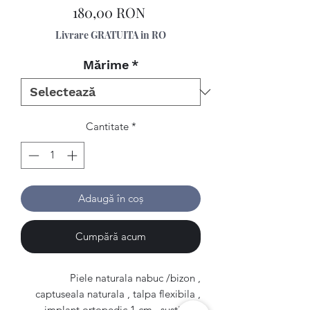
Preț
180,00 RON
Livrare GRATUITA in RO
Mărime
*
Cantitate
*
Adaugă în coș
Cumpără acum
Piele naturala nabuc /bizon ,
captuseala naturala , talpa flexibila ,
implant ortopedic 1 cm , sustinere