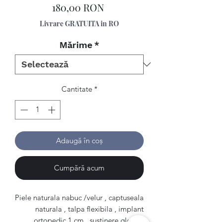
Preț
180,00 RON
Livrare GRATUITA in RO
Mărime
*
Cantitate
*
Adaugă în coș
Cumpără acum
Piele naturala nabuc /velur , captuseala
naturala , talpa flexibila , implant
ortopedic 1 cm , sustinere glezna.