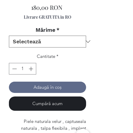
Preț
180,00 RON
Livrare GRATUITA in RO
Mărime
*
Cantitate
*
Adaugă în coș
Cumpără acum
Piele naturala velur , captuseala
naturala , talpa flexibila , implant