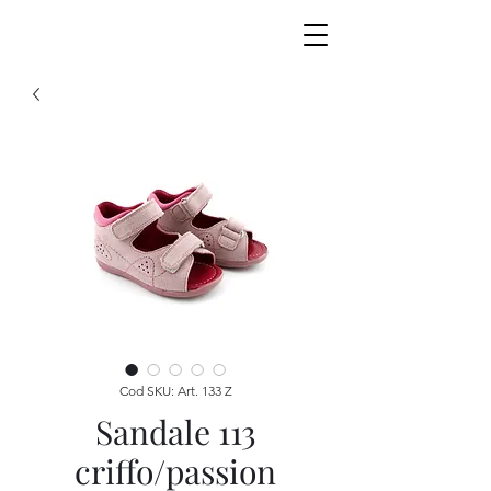
Cod SKU: Art. 133 Z
Sandale 113
criffo/passion