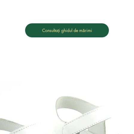
Consultați ghidul de mărimi