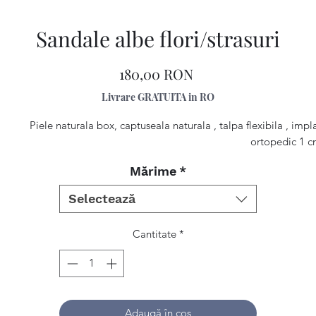
Sandale albe flori/strasuri
Preț
180,00 RON
Livrare GRATUITA in RO
Piele naturala box, captuseala naturala , talpa flexibila , impl
ortopedic 1 c
Mărime
*
Selectează
Cantitate
*
Adaugă în coș