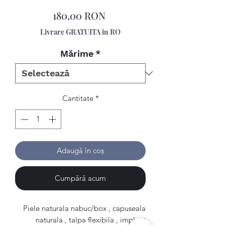
Preț
180,00 RON
Livrare GRATUITA in RO
Mărime
*
Cantitate
*
Adaugă în coș
Cumpără acum
Piele naturala nabuc/box , capuseala
naturala , talpa flexibila , implant