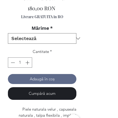
Preț
180,00 RON
Livrare GRATUITA in RO
Mărime
*
Cantitate
*
Adaugă în coș
Cumpără acum
Piele naturala velur , capuseala
naturala , talpa flexibila , implant