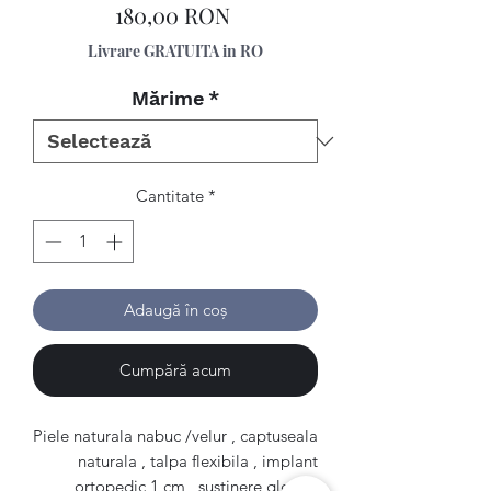
Preț
180,00 RON
Livrare GRATUITA in RO
Mărime
*
Cantitate
*
Adaugă în coș
Cumpără acum
Piele naturala nabuc /velur , captuseala
naturala , talpa flexibila , implant
ortopedic 1 cm , sustinere glezna.