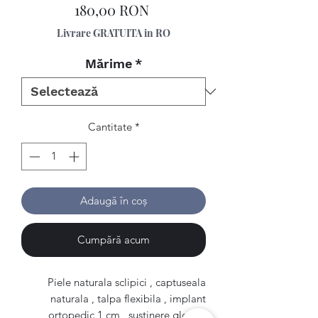
Preț
180,00 RON
Livrare GRATUITA in RO
Mărime
*
Cantitate
*
Adaugă în coș
Cumpără acum
Piele naturala sclipici , captuseala
naturala , talpa flexibila , implant
ortopedic 1 cm , sustinere glezna.