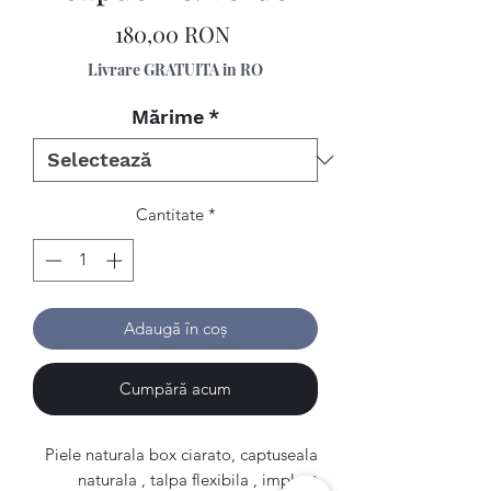
Preț
180,00 RON
Livrare GRATUITA in RO
Mărime
*
Cantitate
*
Adaugă în coș
Cumpără acum
Piele naturala box ciarato, captuseala
naturala , talpa flexibila , implant