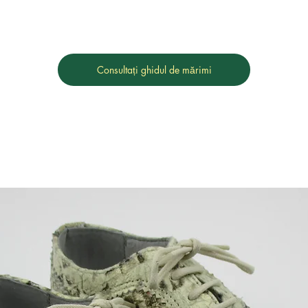
Consultați ghidul de mărimi