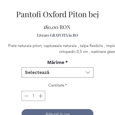
Pantofi Oxford Piton bej
Preț
180,00 RON
Livrare GRATUITA in RO
Piele naturala piton, captuseala naturala , talpa flexibila , impl
ortopedic 0,5 cm , sustinere glez
Mărime
*
Selectează
Cantitate
*
Adaugă în coș