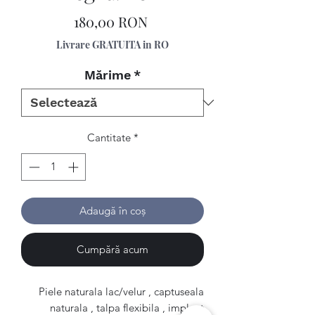
Preț
180,00 RON
Livrare GRATUITA in RO
Mărime
*
Cantitate
*
Adaugă în coș
Cumpără acum
Piele naturala lac/velur , captuseala
naturala , talpa flexibila , implant