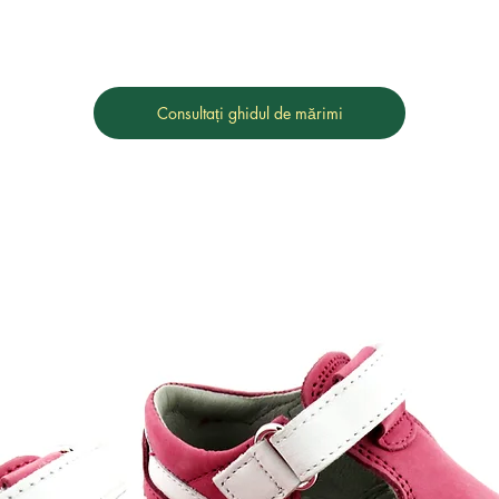
Consultați ghidul de mărimi