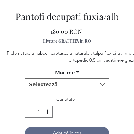
Pantofi decupati fuxia/alb
Preț
180,00 RON
Livrare GRATUITA in RO
Piele naturala nabuc , captuseala naturala , talpa flexibila , impl
ortopedic 0,5 cm , sustinere glez
Mărime
*
Selectează
Cantitate
*
Adaugă în coș