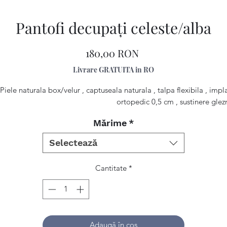
Pantofi decupaţi celeste/alba
Preț
180,00 RON
Livrare GRATUITA in RO
Piele naturala box/velur , captuseala naturala , talpa flexibila , impl
ortopedic 0,5 cm , sustinere glez
Mărime
*
Selectează
Cantitate
*
Adaugă în coș