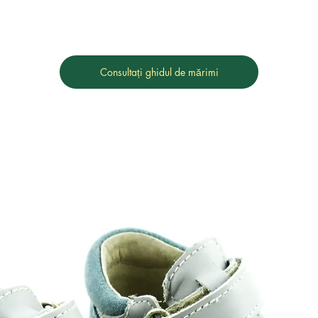
Consultați ghidul de mărimi