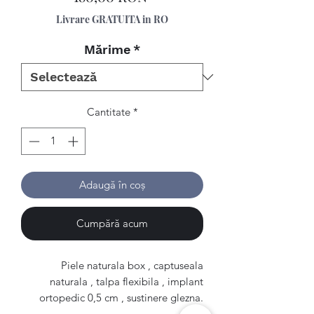
Livrare GRATUITA in RO
Mărime
*
Cantitate
*
Adaugă în coș
Cumpără acum
Piele naturala box , captuseala
naturala , talpa flexibila , implant
ortopedic 0,5 cm , sustinere glezna.