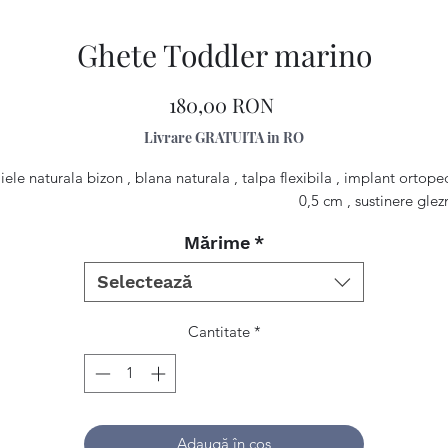
Ghete Toddler marino
Preț
180,00 RON
Livrare GRATUITA in RO
iele naturala bizon , blana naturala , talpa flexibila , implant ortope
0,5 cm , sustinere glez
Mărime
*
Selectează
Cantitate
*
Adaugă în coș