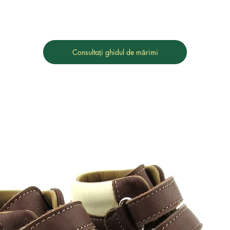
Consultați ghidul de mărimi