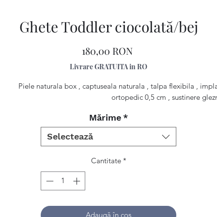
Ghete Toddler ciocolată/bej
Preț
180,00 RON
Livrare GRATUITA in RO
Piele naturala box , captuseala naturala , talpa flexibila , impl
ortopedic 0,5 cm , sustinere glez
Mărime
*
Selectează
Cantitate
*
Adaugă în coș