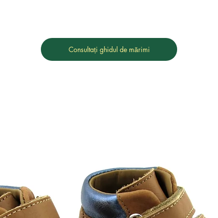
Consultați ghidul de mărimi