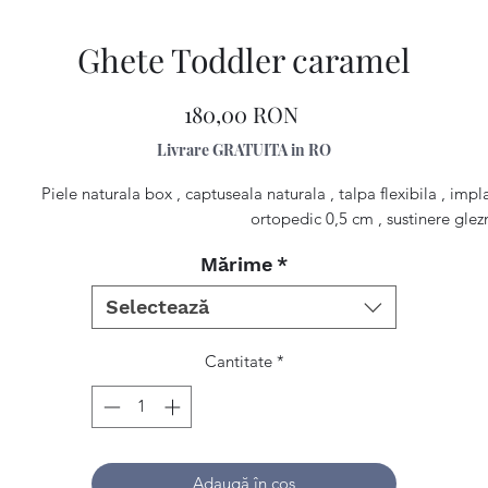
Ghete Toddler caramel
Preț
180,00 RON
Livrare GRATUITA in RO
Piele naturala box , captuseala naturala , talpa flexibila , impl
ortopedic 0,5 cm , sustinere glez
Mărime
*
Selectează
Cantitate
*
Adaugă în coș