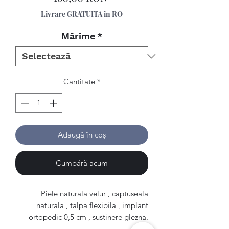
Livrare GRATUITA in RO
Mărime
*
Cantitate
*
Adaugă în coș
Cumpără acum
Piele naturala velur , captuseala
naturala , talpa flexibila , implant
ortopedic 0,5 cm , sustinere glezna.