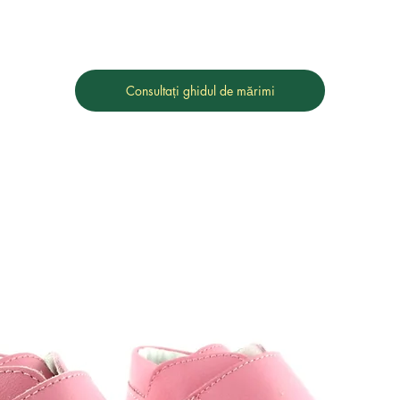
Consultați ghidul de mărimi