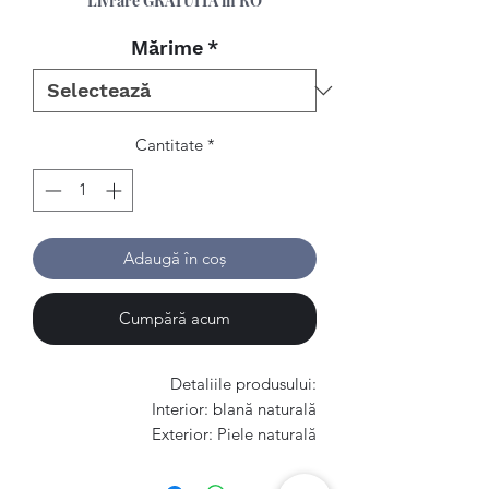
Livrare GRATUITA in RO
Mărime
*
Cantitate
*
Adaugă în coș
Cumpără acum
Detaliile produsului:
Interior: blană naturală
Exterior: Piele naturală
Talpă: TR (Cauciuc)