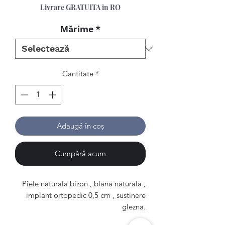
Livrare GRATUITA in RO
Mărime
*
Cantitate
*
Adaugă în coș
Cumpără acum
Piele naturala bizon , blana naturala ,
implant ortopedic 0,5 cm , sustinere
glezna.