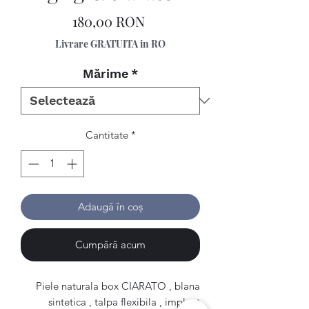
Preț
180,00 RON
Livrare GRATUITA in RO
Mărime
*
Cantitate
*
Adaugă în coș
Cumpără acum
Piele naturala box CIARATO , blana
sintetica , talpa flexibila , implant