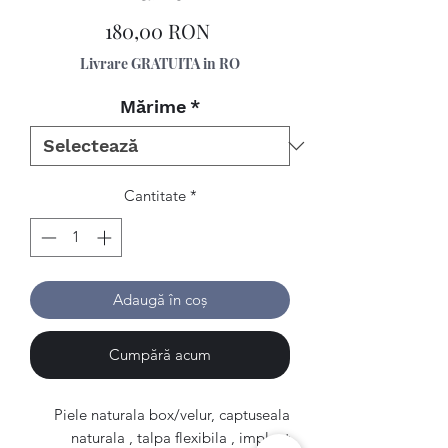
Preț
180,00 RON
Livrare GRATUITA in RO
Mărime
*
Cantitate
*
Adaugă în coș
Cumpără acum
Piele naturala box/velur, captuseala
naturala , talpa flexibila , implant