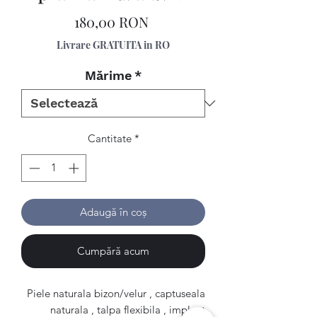
Preț
180,00 RON
Livrare GRATUITA in RO
Mărime
*
Cantitate
*
Adaugă în coș
Cumpără acum
Piele naturala bizon/velur , captuseala
naturala , talpa flexibila , implant