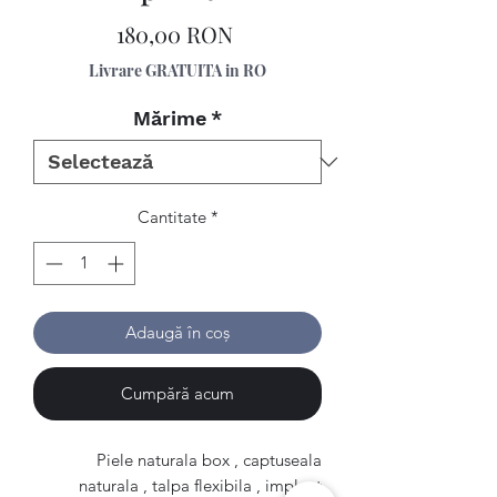
Preț
180,00 RON
Livrare GRATUITA in RO
Mărime
*
Cantitate
*
Adaugă în coș
Cumpără acum
Piele naturala box , captuseala
naturala , talpa flexibila , implant