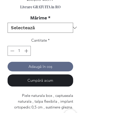
Livrare GRATUITA in RO
Mărime
*
Cantitate
*
Adaugă în coș
Cumpără acum
Piele naturala box , captuseala
naturala , talpa flexibila , implant
ortopedic 0,5 cm , sustinere glezna.