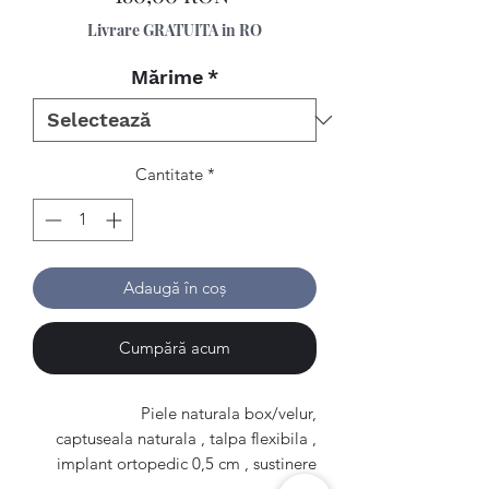
Livrare GRATUITA in RO
Mărime
*
Cantitate
*
Adaugă în coș
Cumpără acum
Piele naturala box/velur,
captuseala naturala , talpa flexibila ,
implant ortopedic 0,5 cm , sustinere
glezna.