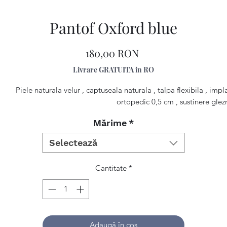
Pantof Oxford blue
Preț
180,00 RON
Livrare GRATUITA in RO
Piele naturala velur , captuseala naturala , talpa flexibila , impl
ortopedic 0,5 cm , sustinere glez
Mărime
*
Selectează
Cantitate
*
Adaugă în coș