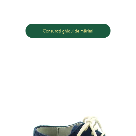
Consultați ghidul de mărimi