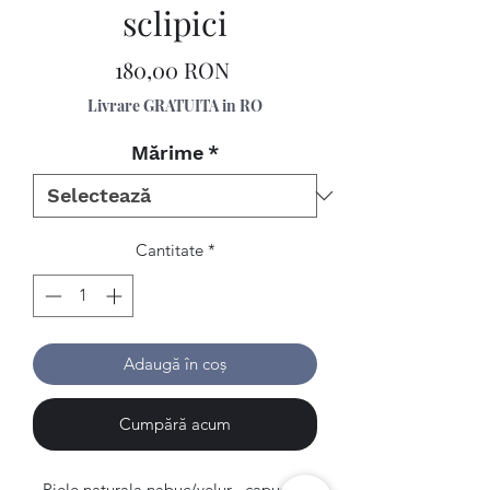
sclipici
Preț
180,00 RON
Livrare GRATUITA in RO
Mărime
*
Cantitate
*
Adaugă în coș
Cumpără acum
Piele naturala nabuc/velur , capuseala