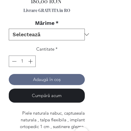
Preț
180,00 RON
Livrare GRATUITA in RO
Mărime
*
Cantitate
*
Adaugă în coș
Cumpără acum
Piele naturala nabuc, captuseala
naturala , talpa flexibila , implant
ortopedic 1 cm , sustinere glezna.