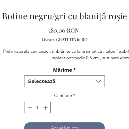
Botine negru/gri cu blaniţă roşie
Preț
180,00 RON
Livrare GRATUITA in RO
Piele naturala camoscio , imblănite cu lană sintetică , talpa flexibil
implant ortopedic 0,5 cm , sustinere glez
Mărime
*
Selectează
Cantitate
*
Adaugă în coș