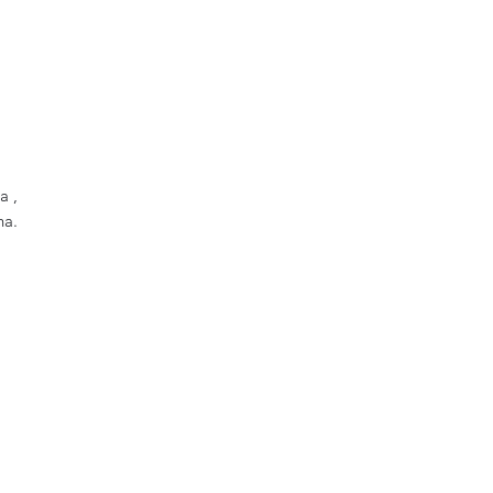
a ,
na.