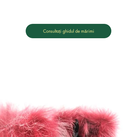
Consultați ghidul de mărimi