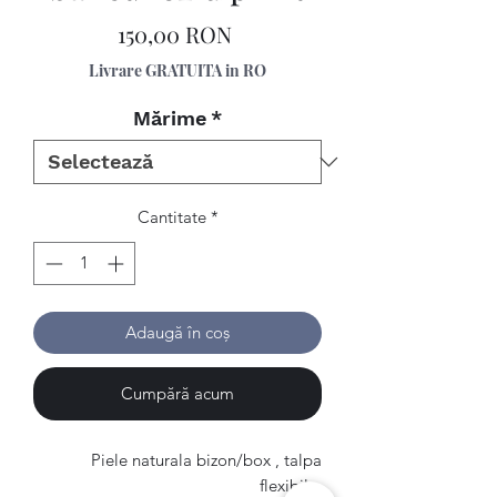
Preț
150,00 RON
Livrare GRATUITA in RO
Mărime
*
Cantitate
*
Adaugă în coș
Cumpără acum
Piele naturala bizon/box , talpa
flexibila.