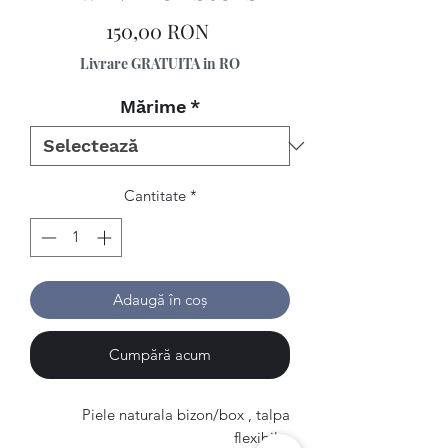
Preț
150,00 RON
Livrare GRATUITA in RO
Mărime
*
Cantitate
*
Adaugă în coș
Cumpără acum
Piele naturala bizon/box , talpa
flexibila.