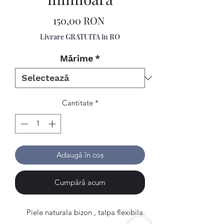
Preț
150,00 RON
Livrare GRATUITA in RO
Mărime
*
Cantitate
*
Adaugă în coș
Cumpără acum
Piele naturala bizon , talpa flexibila.