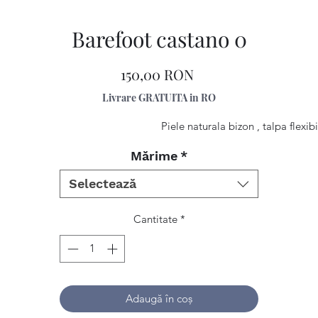
Barefoot castano 0
Preț
150,00 RON
Livrare GRATUITA in RO
Piele naturala bizon , talpa flexibi
Mărime
*
Selectează
Cantitate
*
Adaugă în coș