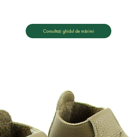
Consultați ghidul de mărimi