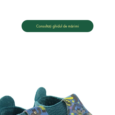
Consultați ghidul de mărimi